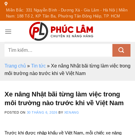
Skip
Miền Bắc: 331 Nguyễn Bình - Dương Xá - Gia Lâm - Hà Nội | Miền
to
Nam: 188 Tổ 2, KP Tân Ba, Phường Tân Đông Hiệp, TP. HCM
content
Tìm
kiếm:
Trang chủ
»
Tin tức
»
Xe nâng Nhật bãi từng làm việc trong
môi trường nào trước khi về Việt Nam
Xe nâng Nhật bãi từng làm việc trong
môi trường nào trước khi về Việt Nam
POSTED ON
30 THÁNG 6, 2026
BY
XENANG
Trước khi được nhập khẩu về Việt Nam, mỗi chiếc xe nâng