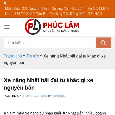
Skip
Miền Bắc: 331 Nguyễn Bình - Dương Xá - Gia Lâm - Hà Nội | Miền
to
Nam: 188 Tổ 2, KP Tân Ba, Phường Tân Đông Hiệp, TP. HCM
content
Tìm
kiếm:
Trang chủ
»
Tin tức
»
Xe nâng Nhật bãi đại tu khác gì xe
nguyên bản
Xe nâng Nhật bãi đại tu khác gì xe
nguyên bản
POSTED ON
5 THÁNG 7, 2026
BY
XENANG
Khi tìm mua xe nâng cũ nhập khẩu từ Nhật Bản, nhiều doanh