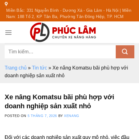
Skip
Miền Bắc: 331 Nguyễn Bình - Dương Xá - Gia Lâm - Hà Nội | Miền
to
Nam: 188 Tổ 2, KP Tân Ba, Phường Tân Đông Hiệp, TP. HCM
content
Tìm
kiếm:
Trang chủ
»
Tin tức
»
Xe nâng Komatsu bãi phù hợp với
doanh nghiệp sản xuất nhỏ
Xe nâng Komatsu bãi phù hợp với
doanh nghiệp sản xuất nhỏ
POSTED ON
5 THÁNG 7, 2026
BY
XENANG
Đối với các doanh nghiệp sản xuất quy mô nhỏ, việc đầu