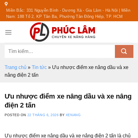
Skip
Miền Bắc: 331 Nguyễn Bình - Dương Xá - Gia Lâm - Hà Nội | Miền
to
Nam: 188 Tổ 2, KP Tân Ba, Phường Tân Đông Hiệp, TP. HCM
content
Tìm
kiếm:
Trang chủ
»
Tin tức
»
Ưu nhược điểm xe nâng dầu và xe
nâng điện 2 tấn
Ưu nhược điểm xe nâng dầu và xe nâng
điện 2 tấn
POSTED ON
22 THÁNG 6, 2026
BY
XENANG
Ưu nhược điểm xe nâng dầu và xe nâng điện 2 tấn là chủ