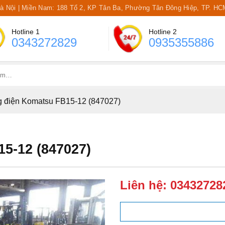
Hà Nội | Miền Nam: 188 Tổ 2, KP Tân Ba, Phường Tân Đông Hiệp, TP. HC
Hotline 1
Hotline 2
0343272829
0935355886
 điện Komatsu FB15-12 (847027)
5-12 (847027)
Liên hệ:
03432728