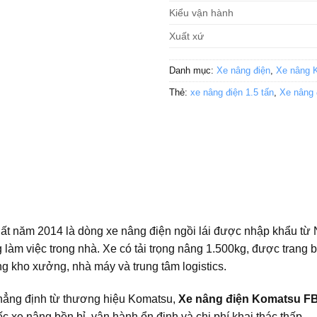
Kiểu vận hành
Xuất xứ
Danh mục:
Xe nâng điện
,
Xe nâng 
Thẻ:
xe nâng điện 1.5 tấn
,
Xe nâng 
 năm 2014 là dòng xe nâng điện ngồi lái được nhập khẩu từ N
g làm việc trong nhà. Xe có tải trọng nâng 1.500kg, được trang 
g kho xưởng, nhà máy và trung tâm logistics.
khẳng định từ thương hiệu Komatsu,
Xe nâng điện Komatsu FB
xe nâng bền bỉ, vận hành ổn định và chi phí khai thác thấp.