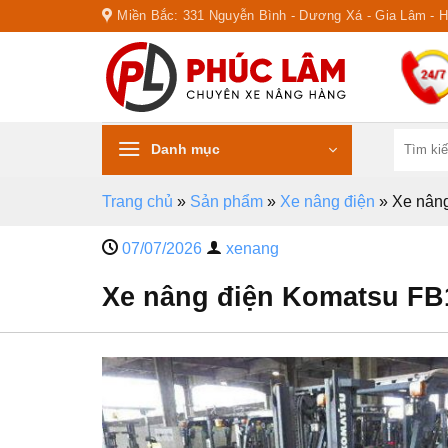
Skip
Miền Bắc: 331 Nguyễn Bình - Dương Xá - Gia Lâm - 
to
content
Tìm
Danh mục
kiếm:
Trang chủ
»
Sản phẩm
»
Xe nâng điện
»
Xe nâng
07/07/2026
xenang
Xe nâng điện Komatsu FB1