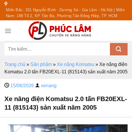
Skip
Miền Bắc: 331 Nguyễn Bình - Dương Xá - Gia Lâm - Hà Nội | Miền
to
Nam: 188 Tổ 2, KP Tân Ba, Phường Tân Đông Hiệp, TP. HCM
content
Tìm
kiếm:
Trang chủ
»
Sản phẩm
»
Xe nâng Komatsu
»
Xe nâng điện
Komatsu 2.0 tấn FB20EXL-11 (815143) sản xuất năm 2005
15/06/2026
xenang
Xe nâng điện Komatsu 2.0 tấn FB20EXL-
11 (815143) sản xuất năm 2005