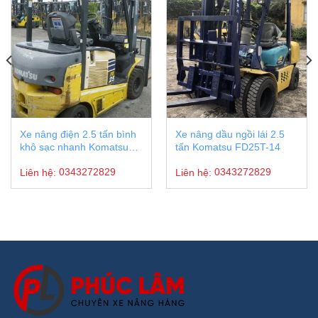
Xe nâng điện 2.5 tấn bình
Xe nâng dầu ngồi lái 2.5
khô sạc nhanh Komatsu
tấn Komatsu FD25T-14
FE25-1 #301114
Liên hệ:
0343272829
Liên hệ:
0343272829