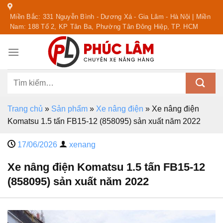
Skip
Miền Bắc: 331 Nguyễn Bình - Dương Xá - Gia Lâm - Hà Nội | Miền
to
Nam: 188 Tổ 2, KP Tân Ba, Phường Tân Đông Hiệp, TP. HCM
content
Tìm
kiếm:
Trang chủ
»
Sản phẩm
»
Xe nâng điện
»
Xe nâng điện
Komatsu 1.5 tấn FB15-12 (858095) sản xuất năm 2022
17/06/2026
xenang
Xe nâng điện Komatsu 1.5 tấn FB15-12
(858095) sản xuất năm 2022