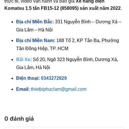
thực tế, video vận hành và báo giá
Xe nâng điện
Komatsu 1.5 tấn FB15-12 (858095) sản xuất năm 2022
.
Địa chỉ Miền Bắc:
331 Nguyễn Bình – Dương Xá –
Gia Lâm – Hà Nội
Địa chỉ Miền Nam:
188 Tổ 2, KP Tân Ba, Phường
Tân Đông Hiệp, TP. HCM
Bãi Xe
:
Số 20, Ngõ 323 Nguyễn Bình, Dương Xá,
Gia Lâm, Hà Nội
Điện thoại:
0343272829
Email:
thietbiphuclam@gmail.com
0 đánh giá