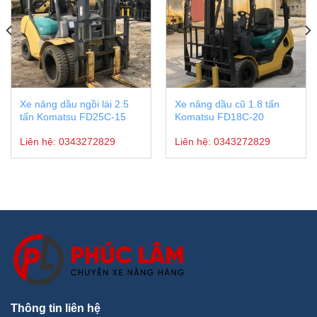
Xe nâng dầu ngồi lái 2.5
Xe nâng dầu cũ 1.8 tấn
tấn Komatsu FD25C-15
Komatsu FD18C-20
Liên hệ:
0343272829
Liên hệ:
0343272829
Thông tin liên hệ