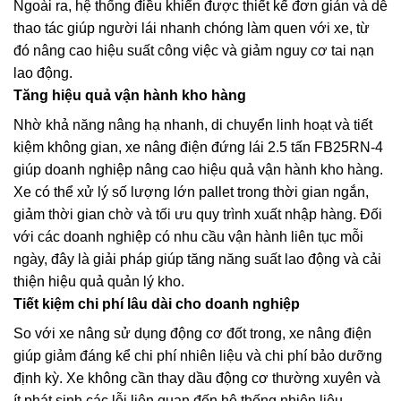
Ngoài ra, hệ thống điều khiển được thiết kế đơn giản và dễ
thao tác giúp người lái nhanh chóng làm quen với xe, từ
đó nâng cao hiệu suất công việc và giảm nguy cơ tai nạn
lao động.
Tăng hiệu quả vận hành kho hàng
Nhờ khả năng nâng hạ nhanh, di chuyển linh hoạt và tiết
kiệm không gian, xe nâng điện đứng lái 2.5 tấn FB25RN-4
giúp doanh nghiệp nâng cao hiệu quả vận hành kho hàng.
Xe có thể xử lý số lượng lớn pallet trong thời gian ngắn,
giảm thời gian chờ và tối ưu quy trình xuất nhập hàng. Đối
với các doanh nghiệp có nhu cầu vận hành liên tục mỗi
ngày, đây là giải pháp giúp tăng năng suất lao động và cải
thiện hiệu quả quản lý kho.
Tiết kiệm chi phí lâu dài cho doanh nghiệp
So với xe nâng sử dụng động cơ đốt trong, xe nâng điện
giúp giảm đáng kể chi phí nhiên liệu và chi phí bảo dưỡng
định kỳ. Xe không cần thay dầu động cơ thường xuyên và
ít phát sinh các lỗi liên quan đến hệ thống nhiên liệu.