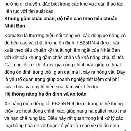
hướng di chuyển, đặc biệt trong các khu vực cần thao tác
liên tục với tần suất cao.
Khung gầm chắc chắn, độ bền cao theo tiêu chuẩn
Nhật Bản
Komatsu là thương hiệu nổi tiếng với các dòng xe nâng có
độ bền cao và chất lượng ổn định. FB25RN-4 được sản
xuất theo tiêu chuẩn kỹ thuật nghiêm ngặt của Nhật Bản
với kết cấu khung gầm chắc chắn và khả năng chịu tải tốt.
Các chi tiết cơ khí được gia công chính xác giúp xe hoạt
động ổn định trong thời gian dài mà ít xảy ra hỏng vặt. Đây
là yếu tố quan trọng giúp doanh nghiệp tiết kiệm chi phí
sửa chữa và duy trì hiệu suất làm việc liên tục.
Hệ thống nâng hạ ổn định và an toàn
Xe nâng điện đứng lái FB25RN-4 được trang bị hệ thống
thủy lực hoạt động chính xác, giúp nâng hạ pallet mượt mà
và hạn chế rung lắc. Điều này rất quan trọng khi xử lý các
loại hàng hóa dễ vỡ hoặc có yêu cầu cao về độ ổn định.