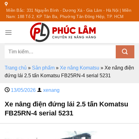
Skip
Miền Bắc: 331 Nguyễn Bình - Dương Xá - Gia Lâm - Hà Nội | Miền
to
Nam: 188 Tổ 2, KP Tân Ba, Phường Tân Đông Hiệp, TP. HCM
content
Tìm
kiếm:
Trang chủ
»
Sản phẩm
»
Xe nâng Komatsu
»
Xe nâng điện
đứng lái 2.5 tấn Komatsu FB25RN-4 serial 5231
13/05/2026
xenang
Xe nâng điện đứng lái 2.5 tấn Komatsu
FB25RN-4 serial 5231