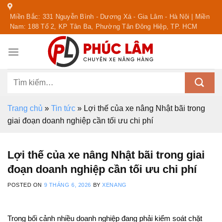
Skip
Miền Bắc: 331 Nguyễn Bình - Dương Xá - Gia Lâm - Hà Nội | Miền
to
Nam: 188 Tổ 2, KP Tân Ba, Phường Tân Đông Hiệp, TP. HCM
content
Tìm
kiếm:
Trang chủ
»
Tin tức
»
Lợi thế của xe nâng Nhật bãi trong
giai đoạn doanh nghiệp cần tối ưu chi phí
Lợi thế của xe nâng Nhật bãi trong giai
đoạn doanh nghiệp cần tối ưu chi phí
POSTED ON
9 THÁNG 6, 2026
BY
XENANG
Trong bối cảnh nhiều doanh nghiệp đang phải kiểm soát chặt