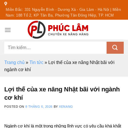
Skip
Miền Bắc: 331 Nguyễn Bình - Dương Xá - Gia Lâm - Hà Nội | Miền
to
Nam: 188 Tổ 2, KP Tân Ba, Phường Tân Đông Hiệp, TP. HCM
content
Tìm
kiếm:
Trang chủ
»
Tin tức
»
Lợi thế của xe nâng Nhật bãi với
ngành cơ khí
Lợi thế của xe nâng Nhật bãi với ngành
cơ khí
POSTED ON
8 THÁNG 6, 2026
BY
XENANG
Ngành cơ khí là một trong những lĩnh vực có yêu cầu khá khắt