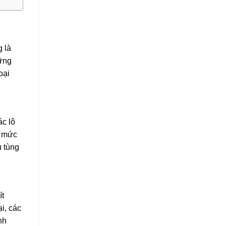
g là
hững
oại
ác lô
n mức
ụ tùng
ít
i, các
nh