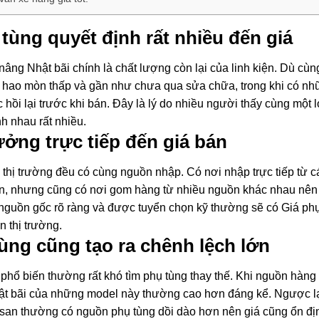
tùng quyết định rất nhiều đến giá
âng Nhật bãi chính là chất lượng còn lại của linh kiện. Dù cùn
ộ hao mòn thấp và gần như chưa qua sửa chữa, trong khi có n
i lại trước khi bán. Đây là lý do nhiều người thấy cùng một l
h nhau rất nhiều.
ng trực tiếp đến giá bán
 thị trường đều có cùng nguồn nhập. Có nơi nhập trực tiếp từ c
hơn, nhưng cũng có nơi gom hàng từ nhiều nguồn khác nhau nê
nguồn gốc rõ ràng và được tuyển chọn kỹ thường sẽ có Giá ph
n thị trường.
ùng cũng tạo ra chênh lệch lớn
phổ biến thường rất khó tìm phụ tùng thay thế. Khi nguồn hàng 
ật bãi của những model này thường cao hơn đáng kể. Ngược lạ
san thường có nguồn phụ tùng dồi dào hơn nên giá cũng ổn đị