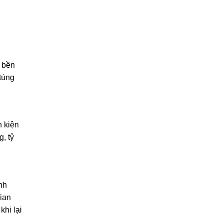
ộ bền
tùng
h kiện
, tỷ
nh
ian
khi lại