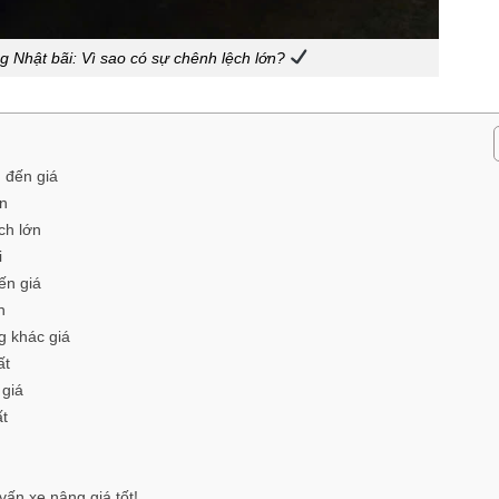
g Nhật bãi: Vì sao có sự chênh lệch lớn?
u đến giá
án
ch lớn
i
ến giá
h
g khác giá
ất
 giá
ất
ấn xe nâng giá tốt!