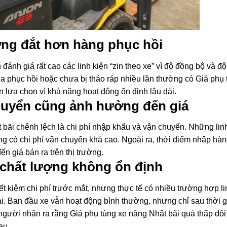
ờng đắt hơn hàng phục hồi
n đánh giá rất cao các linh kiện “zin theo xe” vì độ đồng bộ và đ
a phục hồi hoặc chưa bị tháo ráp nhiều lần thường có Giá phụ 
 lựa chọn vì khả năng hoạt động ổn định lâu dài.
huyển cũng ảnh hưởng đến giá
 bãi chênh lệch là chi phí nhập khẩu và vận chuyển. Những lin
 có chi phí vận chuyển khá cao. Ngoài ra, thời điểm nhập hàng
ến giá bán ra trên thị trường.
 chất lượng không ổn định
iết kiệm chi phí trước mắt, nhưng thực tế có nhiều trường hợp li
. Ban đầu xe vẫn hoạt động bình thường, nhưng chỉ sau thời g
ều người nhận ra rằng Giá phụ tùng xe nâng Nhật bãi quá thấp đôi 
au.