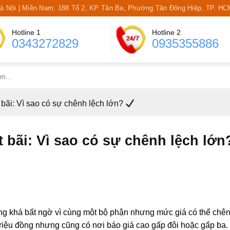
Hà Nội | Miền Nam: 188 Tổ 2, KP Tân Ba, Phường Tân Đông Hiệp, TP. HC
Hotline 1
Hotline 2
0343272829
0935355886
 bãi: Vì sao có sự chênh lệch lớn?
 bãi: Vì sao có sự chênh lệch lớn
ng khá bất ngờ vì cùng một bộ phận nhưng mức giá có thể chên
triệu đồng nhưng cũng có nơi báo giá cao gấp đôi hoặc gấp ba.