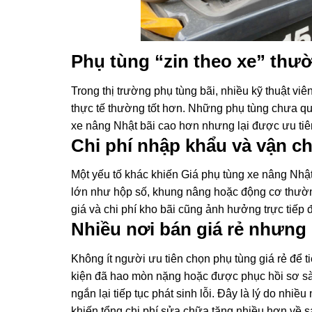
Phụ tùng “zin theo xe” thư
Trong thị trường phụ tùng bãi, nhiều kỹ thuật viê
thực tế thường tốt hơn. Những phụ tùng chưa qu
xe nâng Nhật bãi cao hơn nhưng lại được ưu tiên
Chi phí nhập khẩu và vận c
Một yếu tố khác khiến Giá phụ tùng xe nâng Nhật
lớn như hộp số, khung nâng hoặc động cơ thường
giá và chi phí kho bãi cũng ảnh hưởng trực tiếp đ
Nhiều nơi bán giá rẻ nhưng
Không ít người ưu tiên chọn phụ tùng giá rẻ để t
kiện đã hao mòn nặng hoặc được phục hồi sơ sài
ngắn lại tiếp tục phát sinh lỗi. Đây là lý do nhi
khiến tổng chi phí sửa chữa tăng nhiều hơn về s