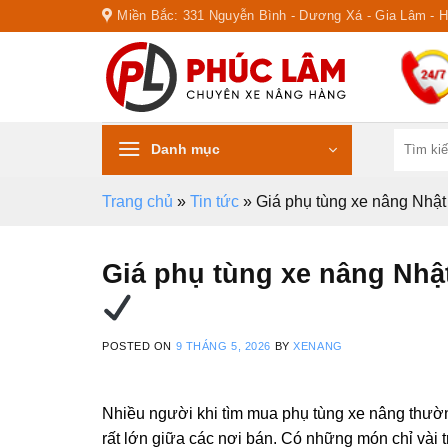
Skip
Miền Bắc: 331 Nguyễn Bình - Dương Xá - Gia Lâm - 
to
content
Tìm
Danh mục
kiếm:
Trang chủ
»
Tin tức
»
Giá phụ tùng xe nâng Nhật
Giá phụ tùng xe nâng Nhật
POSTED ON
9 THÁNG 5, 2026
BY
XENANG
Nhiều người khi tìm mua phụ tùng xe nâng thườ
rất lớn giữa các nơi bán. Có những món chỉ vài 