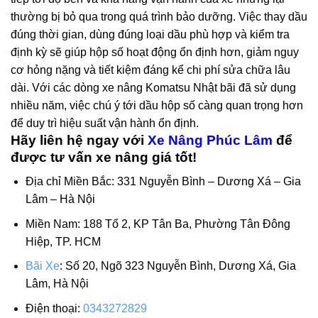
thường bị bỏ qua trong quá trình bảo dưỡng. Việc thay dầu
đúng thời gian, dùng đúng loại dầu phù hợp và kiểm tra
định kỳ sẽ giúp hộp số hoạt động ổn định hơn, giảm nguy
cơ hỏng nặng và tiết kiệm đáng kể chi phí sửa chữa lâu
dài. Với các dòng xe nâng Komatsu Nhật bãi đã sử dụng
nhiều năm, việc chú ý tới dầu hộp số càng quan trọng hơn
để duy trì hiệu suất vận hành ổn định.
Hãy liên hệ ngay với
Xe Nâng Phúc Lâm
để
được tư vấn xe nâng giá tốt!
Địa chỉ Miền Bắc: 331 Nguyễn Bình – Dương Xá – Gia
Lâm – Hà Nội
Miền Nam: 188 Tổ 2, KP Tân Ba, Phường Tân Đông
Hiệp, TP. HCM
Bãi Xe
: Số 20, Ngõ 323 Nguyễn Bình, Dương Xá, Gia
Lâm, Hà Nội
Điện thoại:
0343272829