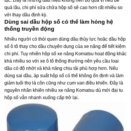
tục. Đây là những dấu hiệu không nên bỏ qua vì nếu để
quá lâu, chi phí sửa chữa hộp số sẽ cao hơn rất nhiều so
với thay dầu định kỳ.
Dùng sai dầu hộp số có thể làm hỏng hệ
thống truyền động
Nhiều người có thói quen dùng dầu thủy lực hoặc dầu hộp
số ô tô thay cho dầu chuyên dụng của xe nâng để tiết kiệm
chi phí. Tuy nhiên hộp số xe nâng Komatsu hoạt động khác
khá nhiều so với xe ô tô thông thường nên yêu cầu loại
dầu có độ nhớt và khả năng chịu tải phù hợp hơn. Nếu
dùng sai dầu, áp suất hộp số có thể không ổn định và làm
giảm tuổi thọ lá côn cũng như cụm van điều khiển. Đây là
nguyên nhân khiến nhiều xe nâng Komatsu dù mới đại tu
hộp số vẫn nhanh xuống cấp trở lại.