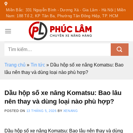
Skip
Miền Bắc: 331 Nguyễn Bình - Dương Xá - Gia Lâm - Hà Nội | Miền
to
Nam: 188 Tổ 2, KP Tân Ba, Phường Tân Đông Hiệp, TP. HCM
content
Tìm
kiếm:
Trang chủ
»
Tin tức
»
Dầu hộp số xe nâng Komatsu: Bao
lâu nên thay và dùng loại nào phù hợp?
Dầu hộp số xe nâng Komatsu: Bao lâu
nên thay và dùng loại nào phù hợp?
POSTED ON
13 THÁNG 5, 2026
BY
XENANG
Dầu hộp số xe nâng Komatsu: Bao lâu nên thay và dùng