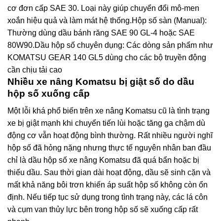
cơ đơn cấp SAE 30. Loại này giúp chuyển đổi mô-men
xoắn hiệu quả và làm mát hệ thống.Hộp số sàn (Manual):
Thường dùng dầu bánh răng SAE 90 GL-4 hoặc SAE
80W90.Dầu hộp số chuyên dụng: Các dòng sản phẩm như
KOMATSU GEAR 140 GL5 dùng cho các bộ truyền động
cần chịu tải cao
Nhiều xe nâng Komatsu bị giật số do dầu
hộp số xuống cấp
Một lỗi khá phổ biến trên xe nâng Komatsu cũ là tình trạng
xe bị giật mạnh khi chuyển tiến lùi hoặc tăng ga chậm dù
động cơ vẫn hoạt động bình thường. Rất nhiều người nghĩ
hộp số đã hỏng nặng nhưng thực tế nguyên nhân ban đầu
chỉ là dầu hộp số xe nâng Komatsu đã quá bẩn hoặc bị
thiếu dầu. Sau thời gian dài hoạt động, dầu sẽ sinh cặn và
mất khả năng bôi trơn khiến áp suất hộp số không còn ổn
định. Nếu tiếp tục sử dụng trong tình trạng này, các lá côn
và cụm van thủy lực bên trong hộp số sẽ xuống cấp rất