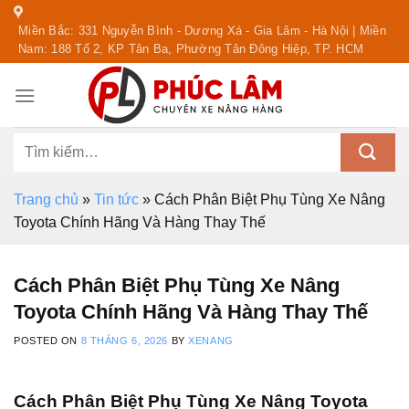
Skip
Miền Bắc: 331 Nguyễn Bình - Dương Xá - Gia Lâm - Hà Nội | Miền
to
Nam: 188 Tổ 2, KP Tân Ba, Phường Tân Đông Hiệp, TP. HCM
content
Tìm
kiếm:
Trang chủ
»
Tin tức
»
Cách Phân Biệt Phụ Tùng Xe Nâng
Toyota Chính Hãng Và Hàng Thay Thế
Cách Phân Biệt Phụ Tùng Xe Nâng
Toyota Chính Hãng Và Hàng Thay Thế
POSTED ON
8 THÁNG 6, 2026
BY
XENANG
Cách Phân Biệt Phụ Tùng Xe Nâng Toyota