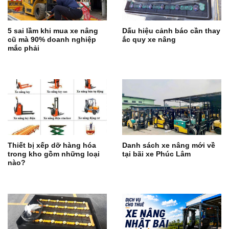
5 sai lầm khi mua xe nâng
Dấu hiệu cảnh báo cần thay
cũ mà 90% doanh nghiệp
ắc quy xe nâng
mắc phải
Thiết bị xếp dỡ hàng hóa
Danh sách xe nâng mới về
trong kho gồm những loại
tại bãi xe Phúc Lâm
nào?