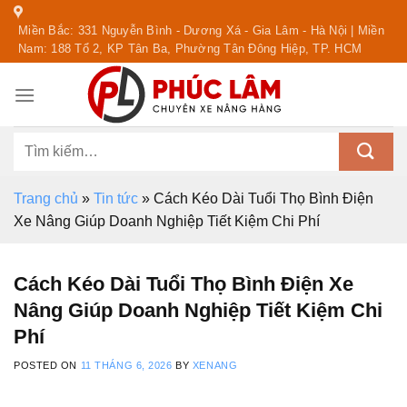
Skip
Miền Bắc: 331 Nguyễn Bình - Dương Xá - Gia Lâm - Hà Nội | Miền
to
Nam: 188 Tổ 2, KP Tân Ba, Phường Tân Đông Hiệp, TP. HCM
content
Tìm
kiếm:
Trang chủ
»
Tin tức
»
Cách Kéo Dài Tuổi Thọ Bình Điện
Xe Nâng Giúp Doanh Nghiệp Tiết Kiệm Chi Phí
Cách Kéo Dài Tuổi Thọ Bình Điện Xe
Nâng Giúp Doanh Nghiệp Tiết Kiệm Chi
Phí
POSTED ON
11 THÁNG 6, 2026
BY
XENANG