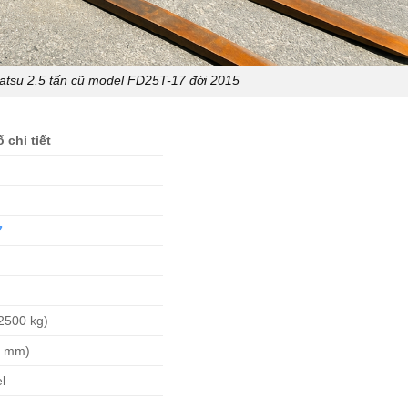
tsu 2.5 tấn cũ model FD25T-17 đời 2015
 chi tiết
7
2500 kg)
0 mm)
l