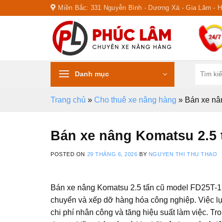
Skip
Miền Bắc: 331 Nguyễn Bình - Dương Xá - Gia Lâm - 
to
content
Tìm
Danh mục
kiếm:
Trang chủ
»
Cho thuê xe nâng hàng
»
Bán xe nâ
Bán xe nâng Komatsu 2.5 
POSTED ON
29 THÁNG 6, 2026
BY
NGUYEN THI THU THAO
Bán xe nâng Komatsu 2.5 tấn cũ model FD25T-17 
chuyển và xếp dỡ hàng hóa công nghiệp. Việc lựa
chi phí nhân công và tăng hiệu suất làm việc. Tro