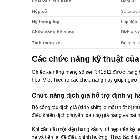
Loại xe / Vận hành
Ngồi lái
Hộp số
Số tự độ
Hệ thống lốp
Lốp đặc
Chức năng bổ sung
Dịch giá (
Tình trạng xe
Đã qua s
Các chức năng kỹ thuật củ
Chiếc xe nâng mang số seri 341511 được trang bị
hóa. Việc hiểu rõ các chức năng này giúp người 
Chức năng dịch giá hỗ trợ định vị 
Bộ công tác dịch giá (side-shift) là một thiết bị
điều khiển dịch chuyển toàn bộ giá nâng và hai 
Khi cần đặt một kiện hàng vào vị trí hẹp trên kệ 
xe và tiến lại để điều chỉnh hướng. Thao tác điề