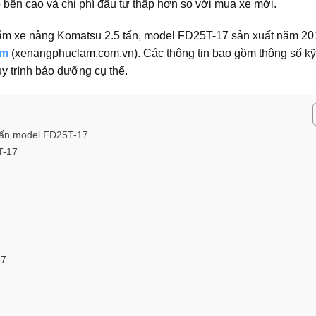
 bền cao và chi phí đầu tư thấp hơn so với mua xe mới.
 phẩm xe nâng Komatsu 2.5 tấn, model FD25T-17 sản xuất năm 20
âm
(xenangphuclam.com.vn). Các thông tin bao gồm thông số kỹ 
y trình bảo dưỡng cụ thể.
 tấn model FD25T-17
T-17
17