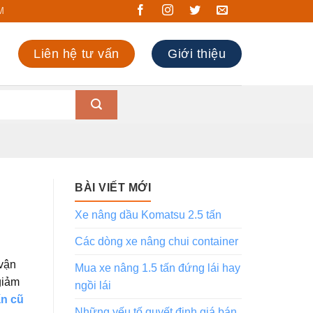
M
Liên hệ tư vấn
Giới thiệu
BÀI VIẾT MỚI
Xe nâng dầu Komatsu 2.5 tấn
Các dòng xe nâng chui container
 vận
Mua xe nâng 1.5 tấn đứng lái hay
giảm
ngồi lái
ấn cũ
Những yếu tố quyết định giá bán