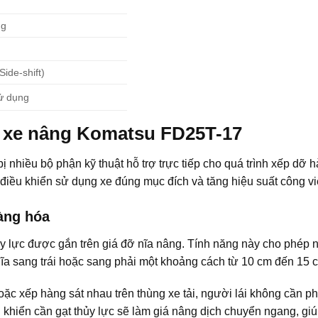
ng
Side-shift)
ử dụng
a xe nâng Komatsu FD25T-17
 nhiều bộ phận kỹ thuật hỗ trợ trực tiếp cho quá trình xếp dỡ 
điều khiển sử dụng xe đúng mục đích và tăng hiệu suất công vi
hàng hóa
 thủy lực được gắn trên giá đỡ nĩa nâng. Tính năng này cho phép
nĩa sang trái hoặc sang phải một khoảng cách từ 10 cm đến 15 
hoặc xếp hàng sát nhau trên thùng xe tải, người lái không cần phả
u khiển cần gạt thủy lực sẽ làm giá nâng dịch chuyển ngang, giú