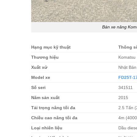
Bán xe nâng Koma
Hạng mục kỹ thuật
Thông số
Thương hiệu
Komatsu
Xuất xứ
Nhật Bản
Model xe
FD25T-1
Số seri
341511
Năm sản xuất
2015
Tải trọng nâng tối đa
2.5 Tấn (
Chiều cao nâng tối đa
4m (400
Loại nhiên liệu
Dầu diese