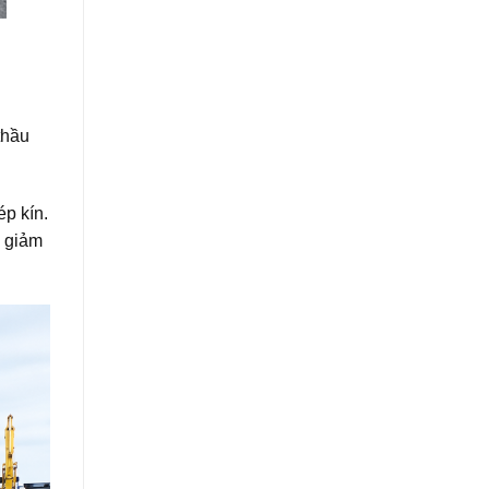
thầu
ép kín.
g giảm