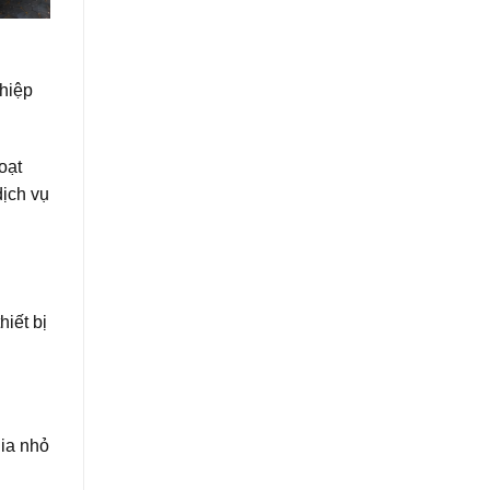
ghiệp
oạt
dịch vụ
hiết bị
hia nhỏ