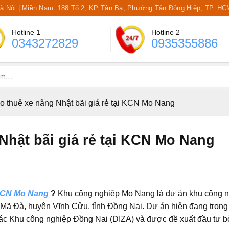
Hà Nội | Miền Nam: 188 Tổ 2, KP Tân Ba, Phường Tân Đông Hiệp, TP. HC
Hotline 1
Hotline 2
0343272829
0935355886
o thuê xe nâng Nhật bãi giá rẻ tại KCN Mo Nang
Nhật bãi giá rẻ tại KCN Mo Nang
i KCN Mo Nang
?
Khu công nghiệp Mo Nang là dự án khu công 
ã Mã Đà, huyện Vĩnh Cửu, tỉnh Đồng Nai. Dự án hiện đang trong 
ác Khu công nghiệp Đồng Nai (DIZA) và được đề xuất đầu tư b