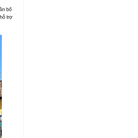
hân bổ
hỗ trợ