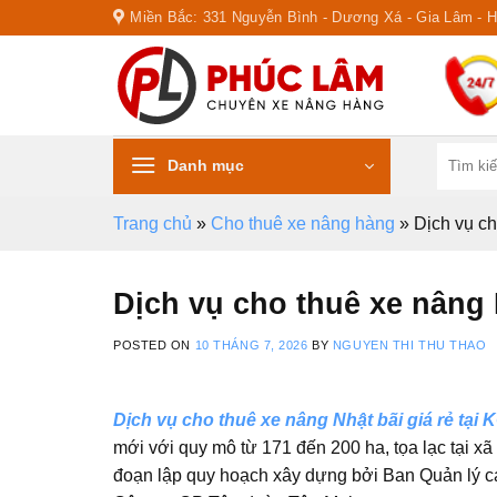
Skip
Miền Bắc: 331 Nguyễn Bình - Dương Xá - Gia Lâm - 
to
content
Tìm
Danh mục
kiếm:
Trang chủ
»
Cho thuê xe nâng hàng
»
Dịch vụ ch
Dịch vụ cho thuê xe nâng 
POSTED ON
10 THÁNG 7, 2026
BY
NGUYEN THI THU THAO
Dịch vụ cho thuê xe nâng Nhật bãi giá rẻ tạ
mới với quy mô từ 171 đến 200 ha, tọa lạc tại x
đoạn lập quy hoạch xây dựng bởi Ban Quản lý c