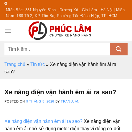
Skip
Miền Bắc: 331 Nguyễn Bình - Dương Xá - Gia Lâm - Hà Nội | Miền
to
Nam: 188 Tổ 2, KP Tân Ba, Phường Tân Đông Hiệp, TP. HCM
content
Tìm
kiếm:
Trang chủ
»
Tin tức
»
Xe nâng điện vận hành êm ái ra
sao?
Xe nâng điện vận hành êm ái ra sao?
POSTED ON
9 THÁNG 5, 2026
BY
TRANLUAN
Xe nâng điện vận hành êm ái ra sao?
Xe nâng điện vận
hành êm ái nhờ sử dụng motor điện thay vì động cơ đốt