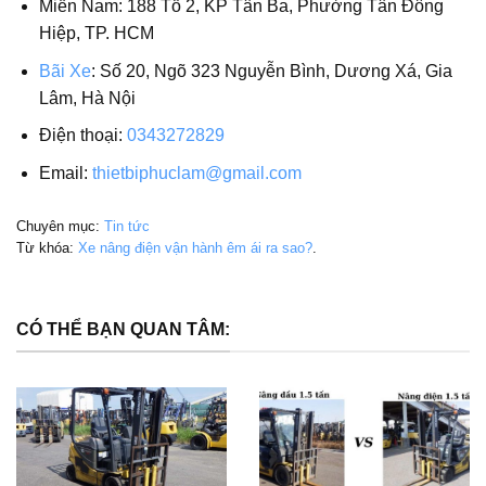
Miền Nam: 188 Tổ 2, KP Tân Ba, Phường Tân Đông
Hiệp, TP. HCM
Bãi Xe
: Số 20, Ngõ 323 Nguyễn Bình, Dương Xá, Gia
Lâm, Hà Nội
Điện thoại:
0343272829
Email:
thietbiphuclam@gmail.com
Chuyên mục:
Tin tức
Từ khóa:
Xe nâng điện vận hành êm ái ra sao?
.
CÓ THỂ BẠN QUAN TÂM: