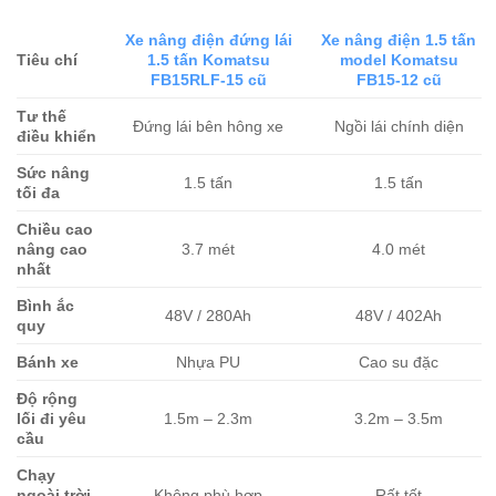
Xe nâng điện đứng lái
Xe nâng điện 1.5 tấn
Tiêu chí
1.5 tấn Komatsu
model Komatsu
FB15RLF-15 cũ
FB15-12 cũ
Tư thế
Đứng lái bên hông xe
Ngồi lái chính diện
điều khiển
Sức nâng
1.5 tấn
1.5 tấn
tối đa
Chiều cao
nâng cao
3.7 mét
4.0 mét
nhất
Bình ắc
48V / 280Ah
48V / 402Ah
quy
Bánh xe
Nhựa PU
Cao su đặc
Độ rộng
lối đi yêu
1.5m – 2.3m
3.2m – 3.5m
cầu
Chạy
ngoài trời,
Không phù hợp
Rất tốt