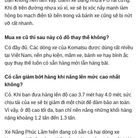
Bạn không nên làm vậy. Bánh xe bằng nhựa PU rất cứng.
Khi đi trên đường nhựa xù xì, xe sẽ bị xóc nảy mạnh làm
hỏng bo mạch điện tử bên trong và bánh xe cũng sẽ bị nứt
vỡ rất nhanh.
Mua xe cũ thì sau này có đồ thay thế không?
Có đầy đủ. Các dòng xe của Komatsu được dùng rất nhiều
tại Việt Nam, nên phụ kiện, mâm xe, bánh xe hay bình ắc
quy thay thế luôn có sẵn hàng mới lẫn hàng bãi.
Có cần giảm bớt hàng khi nâng lên mức cao nhất
không?
Có. Khi bạn đưa hàng lên độ cao 3.7 mét hay 4.0 mét, sức
chịu tải của xe sẽ bị giảm đi một chút để đảm bảo an toàn.
Vì vậy, ở độ cao tối đa, bạn chỉ nên nâng những khối hàng
nặng khoảng 1.2 tấn đến 1.3 tấn.
Xe Nâng Phúc Lâm hiện đang có sẵn cả hai dòng xe