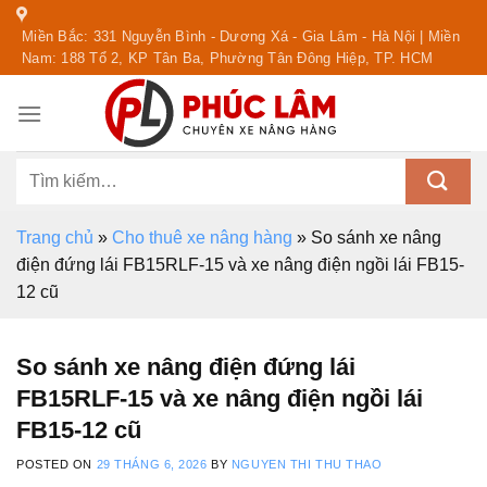
Skip
Miền Bắc: 331 Nguyễn Bình - Dương Xá - Gia Lâm - Hà Nội | Miền
to
Nam: 188 Tổ 2, KP Tân Ba, Phường Tân Đông Hiệp, TP. HCM
content
Tìm
kiếm:
Trang chủ
»
Cho thuê xe nâng hàng
»
So sánh xe nâng
điện đứng lái FB15RLF-15 và xe nâng điện ngồi lái FB15-
12 cũ
So sánh xe nâng điện đứng lái
FB15RLF-15 và xe nâng điện ngồi lái
FB15-12 cũ
POSTED ON
29 THÁNG 6, 2026
BY
NGUYEN THI THU THAO