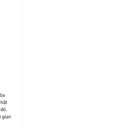
hòa
Nhật
 đó,
i gian