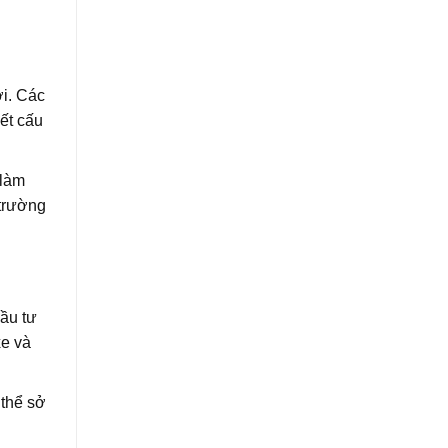
ới. Các
ết cấu
 làm
 trường
đầu tư
xe và
 thể sở