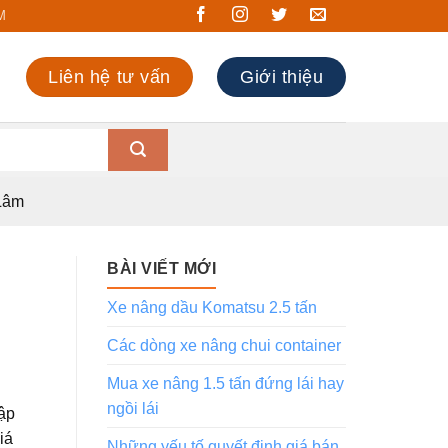
M
Liên hệ tư vấn
Giới thiệu
 Lâm
BÀI VIẾT MỚI
Xe nâng dầu Komatsu 2.5 tấn
Các dòng xe nâng chui container
Mua xe nâng 1.5 tấn đứng lái hay
ngồi lái
hập
iá
Những yếu tố quyết định giá bán