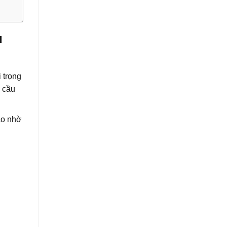
u
 trọng
u cầu
ao nhờ