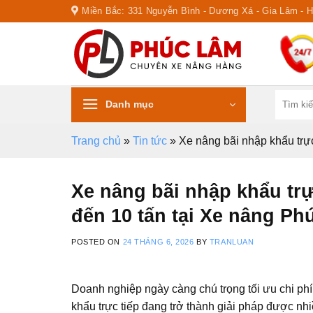
Skip
Miền Bắc: 331 Nguyễn Bình - Dương Xá - Gia Lâm - 
to
content
Tìm
Danh mục
kiếm:
Trang chủ
»
Tin tức
»
Xe nâng bãi nhập khẩu trực
Xe nâng bãi nhập khẩu trực
đến 10 tấn tại Xe nâng P
POSTED ON
24 THÁNG 6, 2026
BY
TRANLUAN
Doanh nghiệp ngày càng chú trọng tối ưu chi ph
khẩu trực tiếp đang trở thành giải pháp được nh