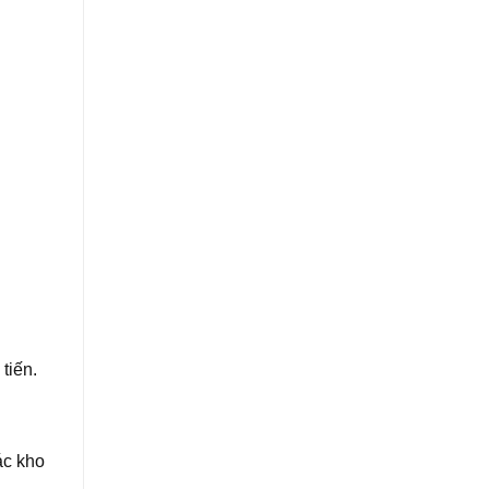
tiến.
ác kho