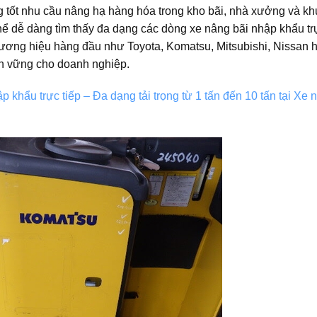
g tốt nhu cầu nâng hạ hàng hóa trong kho bãi, nhà xưởng và k
ể dễ dàng tìm thấy đa dạng các dòng xe nâng bãi nhập khẩu trự
 thương hiệu hàng đầu như Toyota, Komatsu, Mitsubishi, Nissan 
n vững cho doanh nghiệp.
p khẩu trực tiếp – Đa dạng tải trọng từ 1 tấn đến 10 tấn tại Xe 