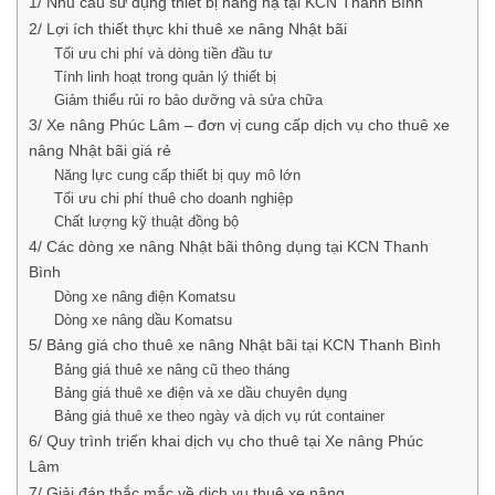
1/ Nhu cầu sử dụng thiết bị nâng hạ tại KCN Thanh Bình
2/ Lợi ích thiết thực khi thuê xe nâng Nhật bãi
Tối ưu chi phí và dòng tiền đầu tư
Tính linh hoạt trong quản lý thiết bị
Giảm thiểu rủi ro bảo dưỡng và sửa chữa
3/ Xe nâng Phúc Lâm – đơn vị cung cấp dịch vụ cho thuê xe
nâng Nhật bãi giá rẻ
Năng lực cung cấp thiết bị quy mô lớn
Tối ưu chi phí thuê cho doanh nghiệp
Chất lượng kỹ thuật đồng bộ
4/ Các dòng xe nâng Nhật bãi thông dụng tại KCN Thanh
Bình
Dòng xe nâng điện Komatsu
Dòng xe nâng dầu Komatsu
5/ Bảng giá cho thuê xe nâng Nhật bãi tại KCN Thanh Bình
Bảng giá thuê xe nâng cũ theo tháng
Bảng giá thuê xe điện và xe dầu chuyên dụng
Bảng giá thuê xe theo ngày và dịch vụ rút container
6/ Quy trình triển khai dịch vụ cho thuê tại Xe nâng Phúc
Lâm
7/ Giải đáp thắc mắc về dịch vụ thuê xe nâng