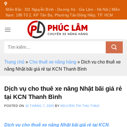
Skip
Miền Bắc: 331 Nguyễn Bình - Dương Xá - Gia Lâm - Hà Nội | Miền
to
Nam: 188 Tổ 2, KP Tân Ba, Phường Tân Đông Hiệp, TP. HCM
content
Tìm
kiếm:
Trang chủ
»
Cho thuê xe nâng hàng
»
Dịch vụ cho thuê xe
nâng Nhật bãi giá rẻ tại KCN Thanh Bình
Dịch vụ cho thuê xe nâng Nhật bãi giá rẻ
tại KCN Thanh Bình
POSTED ON
10 THÁNG 7, 2026
BY
NGUYEN THI THU THAO
Dịch vụ cho thuê xe nâng Nhật bãi giá rẻ tại KCN