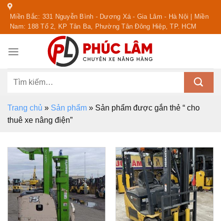
Skip
Miền Bắc: 331 Nguyễn Bình - Dương Xá - Gia Lâm - Hà Nội | Miền
to
Nam: 188 Tổ 2, KP Tân Ba, Phường Tân Đông Hiệp, TP. HCM
content
Tìm
kiếm:
Trang chủ
»
Sản phẩm
»
Sản phẩm được gắn thẻ “ cho
thuê xe nâng điện”