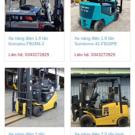
Xe nâng điện 1.8 tấn
Xe nâng điện 1.8 tấn
Komatsu FB18M-2
Sumitomo 41-FB18PE
Liên hệ:
0343272829
Liên hệ:
0343272829
Xe nâng điện 2 tấn
Xe nâng điện 2,5 tấn bình