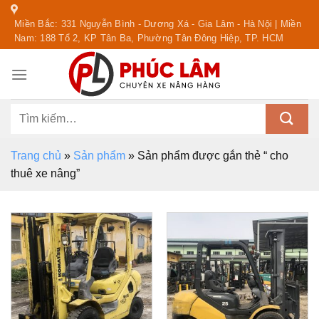
Skip
Miền Bắc: 331 Nguyễn Bình - Dương Xá - Gia Lâm - Hà Nội | Miền
to
Nam: 188 Tổ 2, KP Tân Ba, Phường Tân Đông Hiệp, TP. HCM
content
Tìm
kiếm:
Trang chủ
»
Sản phẩm
»
Sản phẩm được gắn thẻ “ cho
thuê xe nâng”