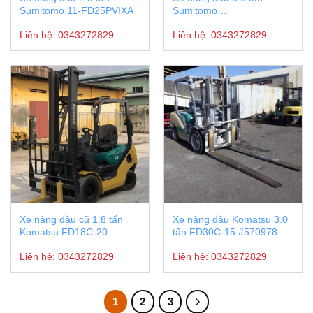
Sumitomo 11-FD25PVIXA
Sumitomo
13FD30PAXI98D
Liên hệ:
0343272829
Liên hệ:
0343272829
Xe nâng dầu cũ 1.8 tấn
Xe nâng dầu Komatsu 3.0
Komatsu FD18C-20
tấn FD30C-15 #570978
Liên hệ:
0343272829
Liên hệ:
0343272829
1
2
3